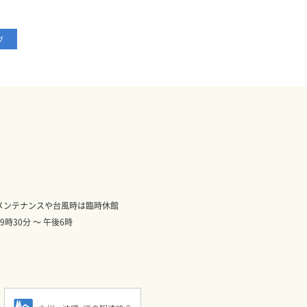
ブ
※施設メンテナンスや台風時は臨時休館
前9時30分 ～ 午後6時