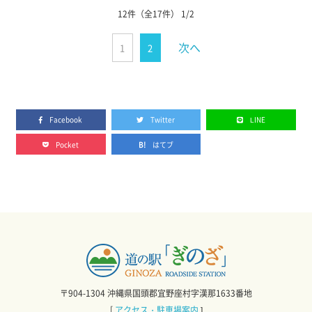
12件（全17件） 1
/
2
次へ
1
2
Facebook
Twitter
LINE
Pocket
はてブ
〒904-1304 沖縄県国頭郡宜野座村字漢那1633番地
[
アクセス・駐車場案内
]