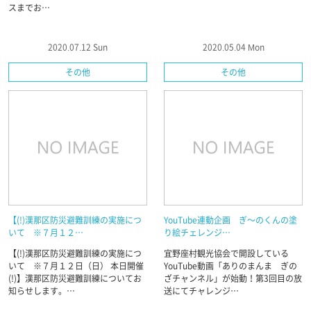
スまでお…
2020.07.12 Sun
2020.05.04 Mon
その他
その他
【(!)漢那区防災避難訓練の実施につ
YouTube連動企画 ぎ～のくんの塗
いて ※７月１２…
り絵チェレンジ…
【(!)漢那区防災避難訓練の実施につ
宜野座村観光協会で開設している
いて ※７月１２日（日） 本日開催
YouTube動画「ありのまんま ぎの
(!)】漢那区防災避難訓練についてお
ざチャンネル」が始動！第3回目の放
知らせします。…
送にてチャレンジ…